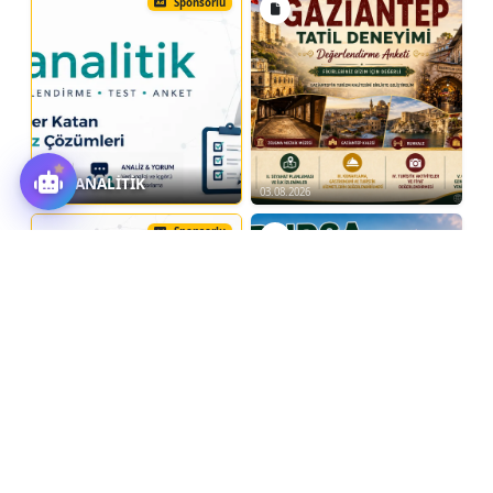
Sponsorlu
VERİANALİTİK
03.08.2026
Sponsorlu
Türkiye Otobüs, Minibüs
Kiralama
03.08.2026
Tümünü Gör