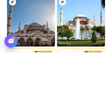
08.08.2026
08.08.2026
Sponsorlu
Sponsorlu
Türkiye Otobüs, Minibüs
VERİANALİTİK
Kiralama
Tümünü Gör