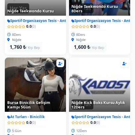
Niğde Taekwondo Kursu
Her Yas
Her Yas
Niğde Taekwondo Kursu
8Ders
Sportif Organizasyon Tesis - Antrenman
Sportif Organizasyon Tesis - Antr
0.0
0.0
(0)
(0)
8Ders
8Ders
Niğde
Niğde
1,760 ₺
1,600 ₺
/ Kişi Başı
/ Kişi Başı
Bursa Binicilik Gelişim
Niğde Kick Boks Kursu Aylık
Her Yas
Her Yas
Kampı 5Gün
12Ders
At Turları - Binicilik
Sportif Organizasyon Tesis - Antr
0.0
0.0
(0)
(0)
5 Gün
12Ders