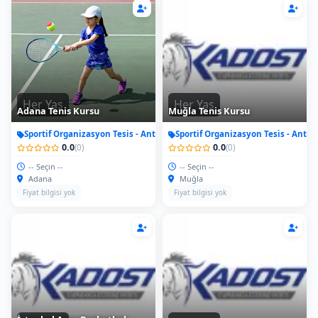
Her Yas
Her Yas
Adana Tenis Kursu
Muğla Tenis Kursu
Sportif Organizasyon Tesis - Antrenman
Sportif Organizasyon Tesis - Antr
0.0
0.0
(0)
(0)
-- Seçin --
-- Seçin --
Adana
Muğla
Fiyat bilgisi yok
Fiyat bilgisi yok