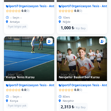
Sportif Organizasyon Tesis - Antrenman
Sportif Organizasyon Tesis - Antr
0.0
0.0
(0)
(0)
-- Seçin --
1Ders
Antalya
Niğde
Fiyat bilgisi yok
1,000 ₺
/ Kişi Başı
Her Yas
Her Yas
Konya Tenis Kursu
Nevşehir Basketbol Kursu
Sportif Organizasyon Tesis - Antrenman
Sportif Organizasyon Tesis - Antr
0.0
0.0
(0)
(0)
-- Seçin --
8Ders
Konya
Nevşehir
Fiyat bilgisi yok
2,313 ₺
/ Kişi Başı