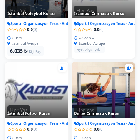
Her Yas
Her Yas
İstanbul Voleybol Kursu
İstanbul Cimnastik Kursu
Sportif Organizasyon Tesis - Antrenman
Sportif Organizasyon Tesis - Antr
0.0
0.0
(0)
(0)
8Ders
-- Seçin --
İstanbul Avrupa
İstanbul Avrupa
Fiyat bilgisi yok
6,035 ₺
/ Kişi Başı
Her Yas
Her Yas
İstanbul Futbol Kursu
Bursa Cimnastik Kursu
Sportif Organizasyon Tesis - Antrenman
Sportif Organizasyon Tesis - Antr
0.0
0.0
(0)
(0)
8Ders
-- Seçin --