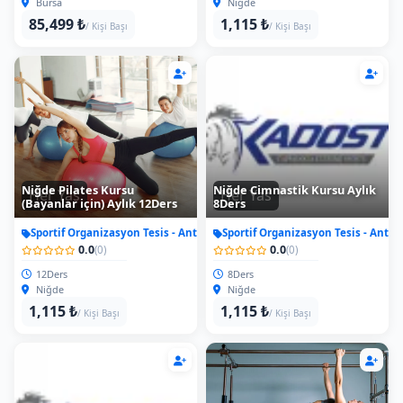
Bursa
Niğde
85,499 ₺
1,115 ₺
/ Kişi Başı
/ Kişi Başı
Niğde Pilates Kursu
Niğde Cimnastik Kursu Aylık
Her Yas
Her Yas
(Bayanlar için) Aylık 12Ders
8Ders
Sportif Organizasyon Tesis - Antrenman
Sportif Organizasyon Tesis - Antr
0.0
0.0
(0)
(0)
12Ders
8Ders
Niğde
Niğde
1,115 ₺
1,115 ₺
/ Kişi Başı
/ Kişi Başı