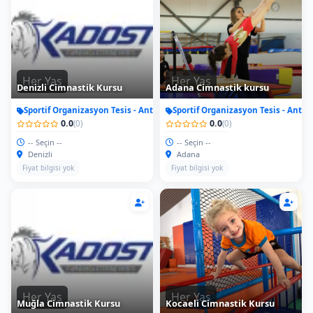
Her Yas
Her Yas
Denizli Cimnastik Kursu
Adana Cimnastik kursu
Sportif Organizasyon Tesis - Antrenman
Sportif Organizasyon Tesis - Antr
0.0
0.0
(0)
(0)
-- Seçin --
-- Seçin --
Denizli
Adana
Fiyat bilgisi yok
Fiyat bilgisi yok
Her Yas
Her Yas
Muğla Cimnastik Kursu
Kocaeli Cimnastik Kursu