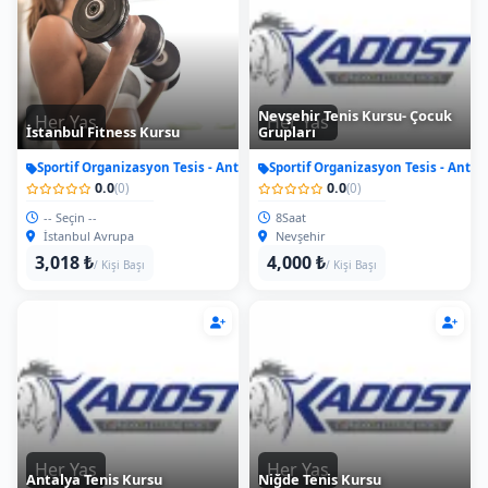
Nevşehir Tenis Kursu- Çocuk
Her Yas
Her Yas
İstanbul Fitness Kursu
Grupları
Sportif Organizasyon Tesis - Antrenman
Sportif Organizasyon Tesis - Antr
0.0
0.0
(0)
(0)
-- Seçin --
8Saat
İstanbul Avrupa
Nevşehir
3,018 ₺
4,000 ₺
/ Kişi Başı
/ Kişi Başı
Her Yas
Her Yas
Antalya Tenis Kursu
Niğde Tenis Kursu