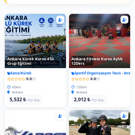
Ankara Kürek Kursu 4'lü
Ankara Fitness Kursu Aylık
Her Yas
Her Yas
Grup Eğitimi
12Ders
Kano/Kürek
Sportif Organizasyon Tesis - Antr
0.0
0.0
(0)
(0)
6Ders
12Ders
Ankara
Ankara
5,532 ₺
2,012 ₺
/ Kişi Başı
/ Kişi Başı