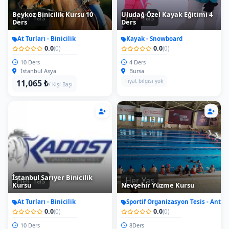
Beykoz Binicilik Kursu 10
Uludağ Özel Kayak Eğitimi 4
Her Yas
Her Yas
Ders
Ders
At Turları - Binicilik
Kayak - Snowboard
0.0
0.0
(0)
(0)
10 Ders
4 Ders
İstanbul Asya
Bursa
Fiyat bilgisi yok
11,065 ₺
/ Kişi Başı
İstanbul Sarıyer Binicilik
Her Yas
Her Yas
Kursu
Nevşehir Yüzme Kursu
At Turları - Binicilik
Sportif Organizasyon Tesis - Antr
0.0
0.0
(0)
(0)
10 Ders
8Ders