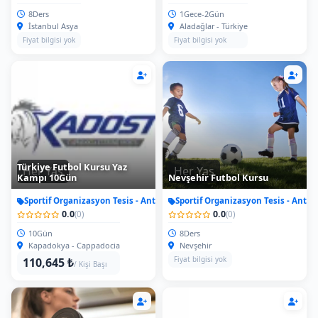
8Ders
1Gece-2Gün
İstanbul Asya
Aladağlar - Türkiye
Fiyat bilgisi yok
Fiyat bilgisi yok
Türkiye Futbol Kursu Yaz
Her Yas
Her Yas
Kampı 10Gün
Nevşehir Futbol Kursu
Sportif Organizasyon Tesis - Antrenman
Sportif Organizasyon Tesis - Antr
0.0
0.0
(0)
(0)
10Gün
8Ders
Kapadokya - Cappadocia
Nevşehir
Fiyat bilgisi yok
110,645 ₺
/ Kişi Başı