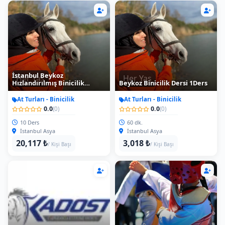
İstanbul Beykoz
Her Yas
Her Yas
Hızlandırılmış Binicilik
Beykoz Binicilik Dersi 1Ders
Eğitimi
At Turları - Binicilik
At Turları - Binicilik
0.0
0.0
(0)
(0)
10 Ders
60 dk.
İstanbul Asya
İstanbul Asya
20,117 ₺
3,018 ₺
/ Kişi Başı
/ Kişi Başı