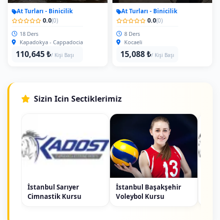
At Turları - Binicilik
At Turları - Binicilik
0.0
0.0
(0)
(0)
18 Ders
8 Ders
Kapadokya - Cappadocia
Kocaeli
110,645 ₺
15,088 ₺
/ Kişi Başı
/ Kişi Başı
Sizin Icin Sectiklerimiz
İstanbul Sarıyer
İstanbul Başakşehir
Kırk
Cimnastik Kursu
Voleybol Kursu
Kurs