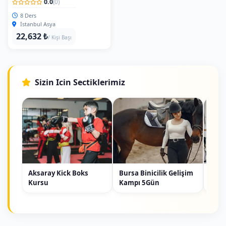
0.0
(0)
8 Ders
İstanbul Asya
22,632 ₺
/ Kişi Başı
Sizin Icin Sectiklerimiz
Aksaray Kick Boks
Bursa Binicilik Gelişim
Urla 
Kursu
Kampı 5Gün
Grup