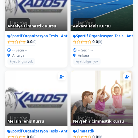
Her Yas
Her Yas
Antalya Cimnastik Kursu
Ankara Tenis Kursu
Sportif Organizasyon Tesis - Antrenman
Sportif Organizasyon Tesis - Antr
0.0
0.0
(0)
(0)
-- Seçin --
-- Seçin --
Antalya
Ankara
Fiyat bilgisi yok
Fiyat bilgisi yok
Her Yas
Her Yas
Mersin Tenis Kursu
Nevşehir Cimnastik Kursu
Sportif Organizasyon Tesis - Antrenman
Cimnastik
0.0
0.0
(0)
(0)