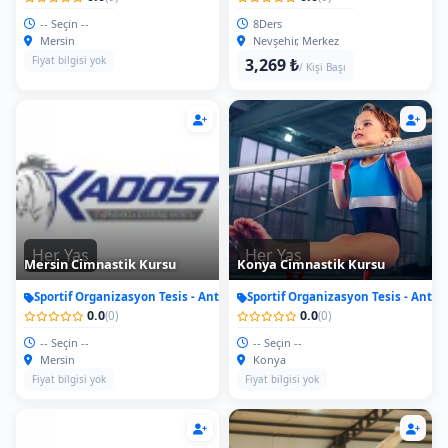
-- Seçin --
8Ders
Mersin
Nevşehir, Merkez
Fiyat bilgisi yok
3,269 ₺
/ Kişi Başı
Her Yas
Her Yas
Mersin Cimnastik Kursu
Konya Cimnastik Kursu
Sportif Organizasyon Tesis - Antrenman
Sportif Organizasyon Tesis - Antr
0.0
0.0
(0)
(0)
-- Seçin --
-- Seçin --
Mersin
Konya
Fiyat bilgisi yok
Fiyat bilgisi yok