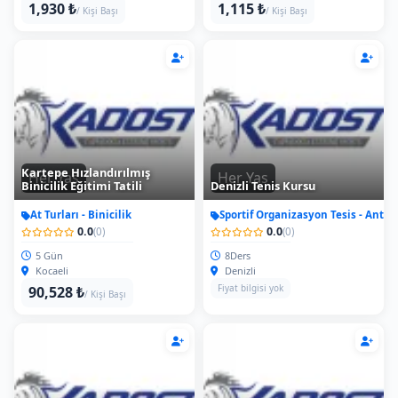
1,930 ₺
1,115 ₺
/ Kişi Başı
/ Kişi Başı
Kartepe Hızlandırılmış
Her Yas
Her Yas
Binicilik Eğitimi Tatili
Denizli Tenis Kursu
At Turları - Binicilik
Sportif Organizasyon Tesis - Antr
0.0
0.0
(0)
(0)
5 Gün
8Ders
Kocaeli
Denizli
Fiyat bilgisi yok
90,528 ₺
/ Kişi Başı