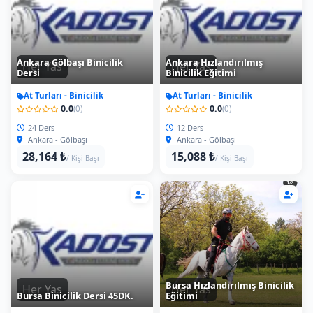
Ankara Gölbaşı Binicilik
Ankara Hızlandırılmış
Her Yas
Her Yas
Dersi
Binicilik Eğitimi
At Turları - Binicilik
At Turları - Binicilik
0.0
0.0
(0)
(0)
24 Ders
12 Ders
Ankara - Gölbaşı
Ankara - Gölbaşı
28,164 ₺
15,088 ₺
/ Kişi Başı
/ Kişi Başı
Bursa Hızlandırılmış Binicilik
Her Yas
Her Yas
Bursa Binicilik Dersi 45DK.
Eğitimi