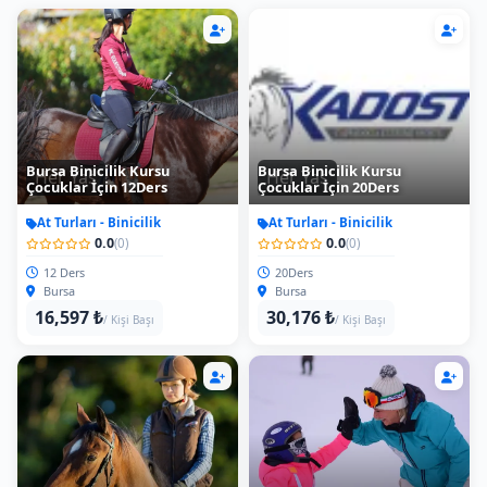
Bursa Binicilik Kursu
Bursa Binicilik Kursu
Her Yas
Her Yas
Çocuklar İçin 12Ders
Çocuklar İçin 20Ders
At Turları - Binicilik
At Turları - Binicilik
0.0
0.0
(0)
(0)
12 Ders
20Ders
Bursa
Bursa
16,597 ₺
30,176 ₺
/ Kişi Başı
/ Kişi Başı