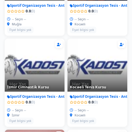
Sportif Organizasyon Tesis - Antrenman
Sportif Organizasyon Tesis - Antr
0.0
0.0
(0)
(0)
-- Seçin --
-- Seçin --
Muğla
Kocaeli
Fiyat bilgisi yok
Fiyat bilgisi yok
Her Yas
Her Yas
İzmir Cimnastik Kursu
Kocaeli Tenis Kursu
Sportif Organizasyon Tesis - Antrenman
Sportif Organizasyon Tesis - Antr
0.0
0.0
(0)
(0)
-- Seçin --
-- Seçin --
İzmir
Kocaeli
Fiyat bilgisi yok
Fiyat bilgisi yok