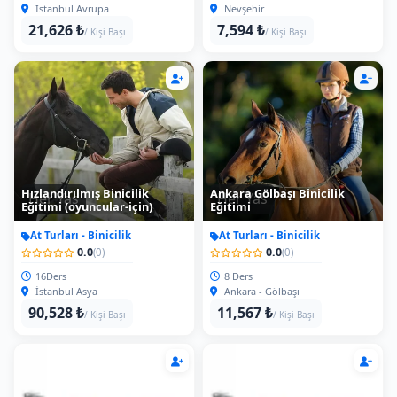
İstanbul Avrupa
Nevşehir
21,626 ₺
7,594 ₺
/ Kişi Başı
/ Kişi Başı
Hızlandırılmış Binicilik
Ankara Gölbaşı Binicilik
Her Yas
Her Yas
Eğitimi (oyuncular-için)
Eğitimi
At Turları - Binicilik
At Turları - Binicilik
0.0
0.0
(0)
(0)
16Ders
8 Ders
İstanbul Asya
Ankara - Gölbaşı
90,528 ₺
11,567 ₺
/ Kişi Başı
/ Kişi Başı