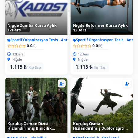
Niğde Zumba Kursu Aylık
Niğde Reformer Kursu Aylık
Her Yas
Her Yas
12Ders
12Ders
Sportif Organizasyon Tesis - Antrenman
Sportif Organizasyon Tesis - Antr
0.0
0.0
(0)
(0)
12Ders
12Ders
Niğde
Niğde
1,115 ₺
1,115 ₺
/ Kişi Başı
/ Kişi Başı
Kuruluş Osman Dizisi
Kuruluş Osman
Her Yas
Her Yas
Hızlandırılmış Binicilik
Hızlandırılmış Dublör Eğitimi
Eğitimi
1.Seviye