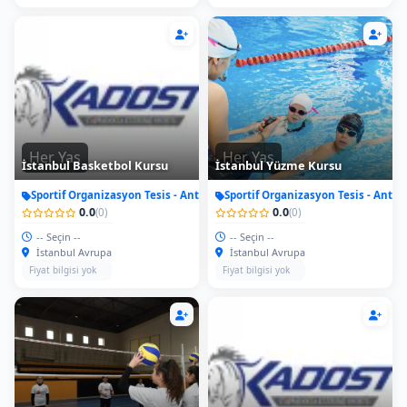
Her Yas
Her Yas
İstanbul Basketbol Kursu
İstanbul Yüzme Kursu
Sportif Organizasyon Tesis - Antrenman
Sportif Organizasyon Tesis - Antr
0.0
0.0
(0)
(0)
-- Seçin --
-- Seçin --
İstanbul Avrupa
İstanbul Avrupa
Fiyat bilgisi yok
Fiyat bilgisi yok