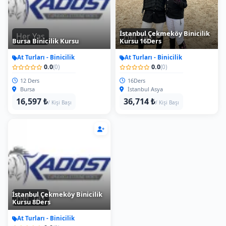
İstanbul Çekmeköy Binicilik
Her Yas
Her Yas
Bursa Binicilik Kursu
Kursu 16Ders
At Turları - Binicilik
At Turları - Binicilik
0.0
0.0
(0)
(0)
12 Ders
16Ders
Bursa
İstanbul Asya
16,597 ₺
36,714 ₺
/ Kişi Başı
/ Kişi Başı
İstanbul Çekmeköy Binicilik
Her Yas
Kursu 8Ders
At Turları - Binicilik