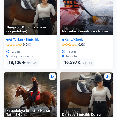
Nevşehir Binicilik Kursu
Her Yas
Her Yas
(Kapadokya)
Nevşehir Kano-Kürek Kursu
At Turları - Binicilik
Kano/Kürek
0.0
0.0
(0)
(0)
12 Ders
-- Seçin --
Nevşehir, Göreme
Nevşehir
18,106 ₺
16,597 ₺
/ Kişi Başı
/ Kişi Başı
Kapadokya Binicilik Kursu
Her Yas
Her Yas
Tatili 5 Gün
Kartepe Binicilik Kursu