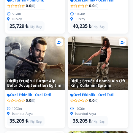
At Turları - Binicilik
Özel Etkinlik - Özel Tatil
0.0
0.0
(0)
(0)
5 Gün
10Gün
Turkey
Turkey
25,729 ₺
40,235 ₺
/ Kişi Başı
/ Kişi Başı
Diriliş Ertuğrul Turgut Alp
Diriliş Ertuğrul Bamsı Alp Çift
Her Yas
Her Yas
Balta Dövüş Sanatları Eğitimi
Kılıç Kullanım Eğitimi
Özel Etkinlik - Özel Tatil
Özel Etkinlik - Özel Tatil
0.0
0.0
(0)
(0)
10Gün
10Gün
İstanbul Asya
İstanbul Asya
35,205 ₺
35,205 ₺
/ Kişi Başı
/ Kişi Başı