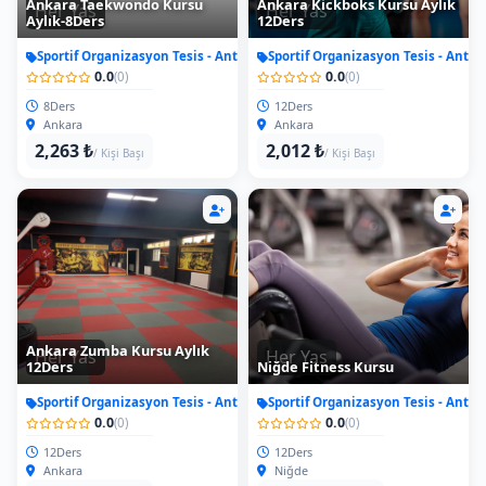
Ankara Taekwondo Kursu
Ankara Kickboks Kursu Aylık
Her Yas
Her Yas
Aylık-8Ders
12Ders
Sportif Organizasyon Tesis - Antrenman
Sportif Organizasyon Tesis - Antr
0.0
0.0
(0)
(0)
8Ders
12Ders
Ankara
Ankara
2,263 ₺
2,012 ₺
/ Kişi Başı
/ Kişi Başı
Ankara Zumba Kursu Aylık
Her Yas
Her Yas
12Ders
Niğde Fitness Kursu
Sportif Organizasyon Tesis - Antrenman
Sportif Organizasyon Tesis - Antr
0.0
0.0
(0)
(0)
12Ders
12Ders
Ankara
Niğde