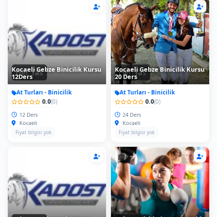
Kocaeli Gebze Binicilik Kursu
Kocaeli Gebze Binicilik Kursu
Her Yas
Her Yas
12Ders
20 Ders
At Turları - Binicilik
At Turları - Binicilik
0.0
0.0
(0)
(0)
12 Ders
24 Ders
Kocaeli
Kocaeli
Fiyat bilgisi yok
Fiyat bilgisi yok