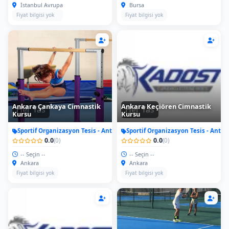
İstanbul Avrupa
Bursa
Fiyat bilgisi yok
Fiyat bilgisi yok
Ankara Çankaya Cimnastik
Ankara Keçiören Cimnastik
Her Yas
Her Yas
Kursu
Kursu
Sportif Organizasyon Tesis - Antrenman
Sportif Organizasyon Tesis - Antr
0.0
0.0
(0)
(0)
-- Seçin --
-- Seçin --
Ankara
Ankara
Fiyat bilgisi yok
Fiyat bilgisi yok