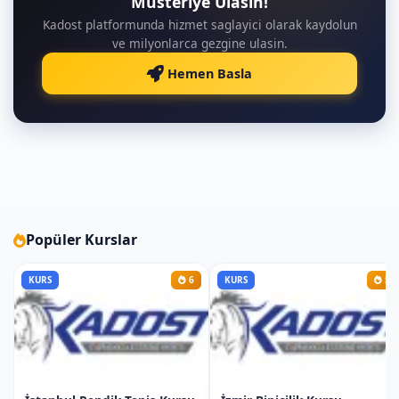
Musteriye Ulasin!
hareketleri
Kadost platformunda hizmet saglayici olarak kaydolun
Esneme teknikleri ve esnemenin
ve milyonlarca gezgine ulasin.
faydaları
Hemen Basla
Raket Tutuş Teknikleri:
Raketin doğru şekilde tutulması
Forehand ve backhand tutuş
pozisyonları
-Forehand ve Backhand
Forehand Vuruş Teknikleri:
Popüler Kurslar
Forehand vuruşun temelleri
KURS
6
KURS
5
Doğru duruş ve ayak pozisyonları
Forehand vuruş pratiği
Ayak Hareketleri:
Kort içinde doğru hareket teknikleri