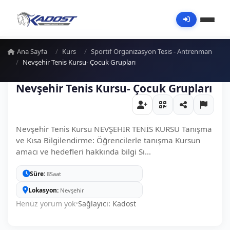
Ana Sayfa
Kurs
Sportif Organizasyon Tesis - Antrenman
Nevşehir Tenis Kursu- Çocuk Grupları
Nevşehir Tenis Kursu- Çocuk Grupları
Nevşehir Tenis Kursu NEVŞEHİR TENİS KURSU Tanışma
ve Kısa Bilgilendirme: Öğrencilerle tanışma Kursun
amacı ve hedefleri hakkında bilgi Sı...
Süre
8Saat
Lokasyon
Nevşehir
Henüz yorum yok
•
Sağlayıcı: Kadost