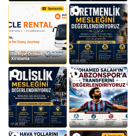
Temel stratejik hareketler ve
Sponsorlu
pozisyonlar
Strateji pratiği
Rakip Analiz Teknikleri:
Rakip analizi yapmanın önemi
Rakibin zayıf ve güçlü yönlerini
Türkiye Otobüs, Minibüs
belirleme
Kiralama
07.08.2026
Pratik uygulamalar
Strateji Uygulamalı Mini Maçlar:
Öğrenilen stratejilerin mini maçlarda
uygulanması
Pratik uygulamalar ve geri bildirimler
-Kondisyon ve Dayanıklılık
07.08.2026
06.08.2026
Nevşehir Tenis Kursu
Kondisyon Artırıcı
Sponsorlu