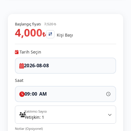
Başlangıç fiyatı
7,520 ₺
4,000
₺
Kişi Başı
Tarih Seçin
Saat
Katılımcı Sayısı
Yetişkin: 1
Notlar (Opsiyonel)