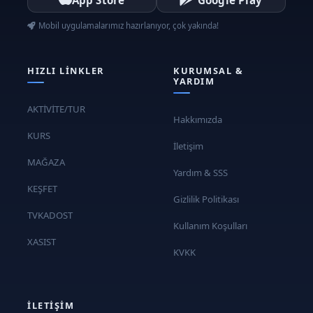
Bireysel Gelişim Değerlendirmesi:
Mobil uygulamalarımız hazırlanıyor, çok yakında!
Her öğrencinin bireysel gelişiminin
değerlendirilmesi
HIZLI LINKLER
KURUMSAL &
YARDIM
Güçlü ve zayıf yönlerin belirlenmesi
Pratik uygulamalar
AKTİVİTE/TUR
Hakkımızda
Eksik Noktaların Üzerinde Çalışma:
KURS
İletişim
Öğrencilerin eksik yönlerine
MAĞAZA
Yardım & SSS
odaklanma
KEŞFET
Hedeflenen geliştirme çalışmaları
Gizlilik Politikası
Pratik uygulamalar
TVKADOST
Kullanım Koşulları
XASIST
Gelişim Değerlendirmeli Mini Maçlar:
KVKK
Gelişimin test edilmesi için mini maçlar
Pratik uygulamalar ve geri bildirimler
İLETIŞIM