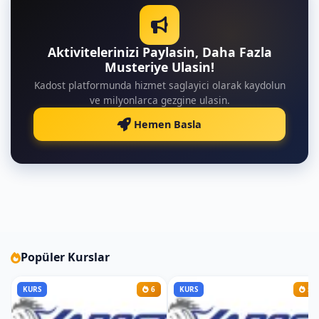
Aktivitelerinizi Paylasin, Daha Fazla
Musteriye Ulasin!
Kadost platformunda hizmet saglayici olarak kaydolun
ve milyonlarca gezgine ulasin.
Hemen Basla
Popüler Kurslar
KURS
6
KURS
5