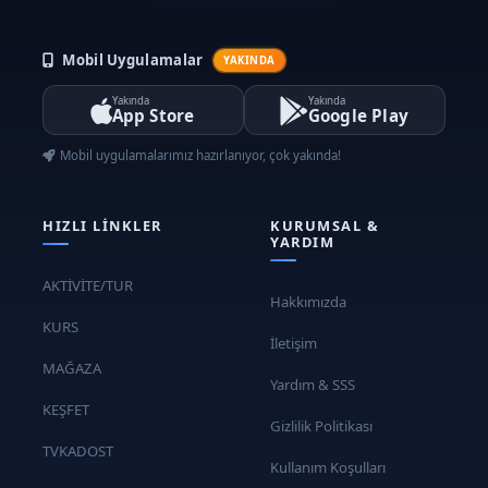
Mobil Uygulamalar
YAKINDA
Yakında
Yakında
App Store
Google Play
Mobil uygulamalarımız hazırlanıyor, çok yakında!
HIZLI LINKLER
KURUMSAL &
YARDIM
AKTİVİTE/TUR
Hakkımızda
KURS
İletişim
MAĞAZA
Yardım & SSS
KEŞFET
Gizlilik Politikası
TVKADOST
Kullanım Koşulları