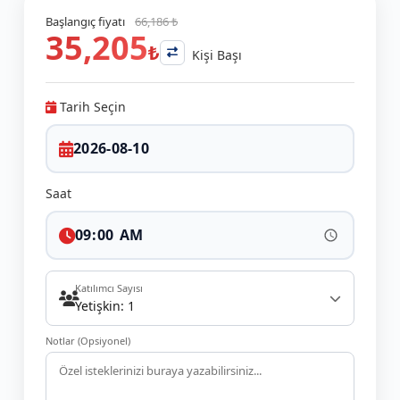
Başlangıç fiyatı
66,186 ₺
35,205
₺
Kişi Başı
Tarih Seçin
Saat
Katılımcı Sayısı
Yetişkin: 1
Notlar (Opsiyonel)