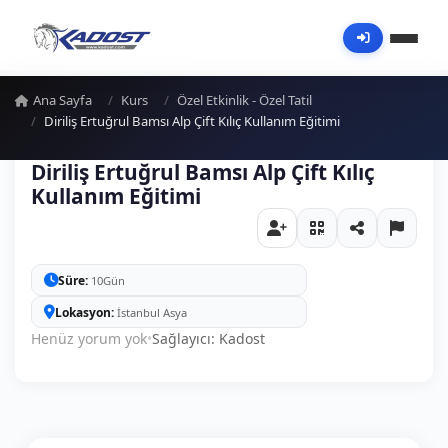
Ana Sayfa
Kurs
Özel Etkinlik - Özel Tatil
Diriliş Ertuğrul Bamsı Alp Çift Kılıç Kullanım Eğitimi
Diriliş Ertuğrul Bamsı Alp Çift Kılıç
Kullanım Eğitimi
Süre
10Gün
Lokasyon
İstanbul Asya
Henüz yorum yok
•
Sağlayıcı: Kadost