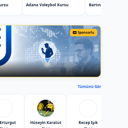
ursu
Adana Voleybol Kursu
Bartın Taekwondo K
Sponsorlu
Tümünü Gör
 Erturgut
Hüseyin Karatut
Recep Işık
Tekin 