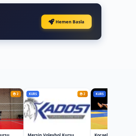
Hemen Basla
2
KURS
2
KURS
Kursu
Mersin Voleybol Kursu
Kocaeli Judo Kursu