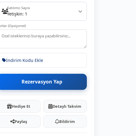
Katılımcı Sayısı
Yetişkin: 1
otlar (Opsiyonel)
İndirim Kodu Ekle
Rezervasyon Yap
Hediye Et
Detaylı Takvim
Paylaş
Bildirim