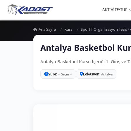
AKTİVİTE/TUR
Ana Sayfa
Kurs
Sportif Organizasyon Tesis 
Antalya Basketbol Ku
Antalya Basketbol Kursu İçeriği 1. Giriş ve 
Süre
Lokasyon
-- Seçin --
Antalya