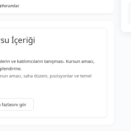
Yorumlar
0
su İçeriği
lerin ve katılımcıların tanışması. Kursun amacı,
gilendirme.
nun amacı, saha düzeni, pozisyonlar ve temel
 fazlasını gör
teknikleri, el değiştirme, hız kontrolü ve yön
ası, yerden pas ve lob pas gibi temel pas