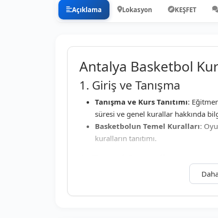
Açıklama
Lokasyon
KEŞFET
Antalya Basketbol Kur
1. Giriş ve Tanışma
Tanışma ve Kurs Tanıtımı
: Eğitmen
süresi ve genel kurallar hakkında bil
Basketbolun Temel Kuralları
: Oyu
kuralların tanıtımı.
2. Temel Beceriler
Daha
Top Sürme (Dribbling)
: Top sürme 
değiştirme çalışmaları.
Pas Teknikleri
: Göğüs pası, tek el p
tekniklerinin çalışılması.